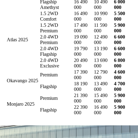
Flagship
16 490
10 490
6 000
Amethyst
000
000
000
1.5 2WD
16 490
10 990
5 500
Comfort
000
000
000
1.5 2WD
17 490
11 590
5 900
Premium
000
000
000
2.0 4WD
19 090
12 490
6 600
Atlas 2025
Premium
000
000
000
2.0 4WD
19 790
13 190
6 600
Flagship
000
000
000
2.0 4WD
20 490
13 690
6 800
Exclusive
000
000
000
17 390
12 790
4 600
Premium
000
000
000
Okavango 2025
18 190
13 490
4 700
Flagship
000
000
000
21 390
15 490
5 900
Premium
000
000
000
Monjaro 2025
22 390
16 490
5 900
Flagship
000
000
000